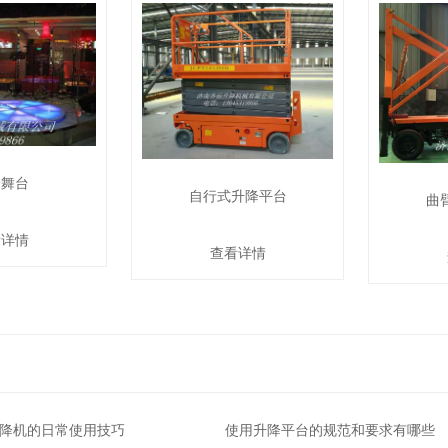
降舞台
自行式升降平台
曲
看详情
查看详情
降机的日常使用技巧
使用升降平台的规范和要求有哪些