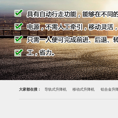
大家都在搜：
导轨式升降机
移动式升降机
铝合金升