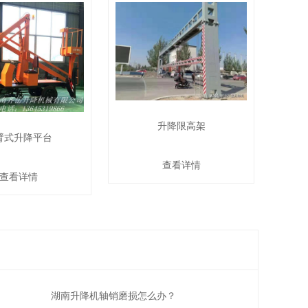
升降限高架
臂式升降平台
查看详情
查看详情
湖南升降机轴销磨损怎么办？