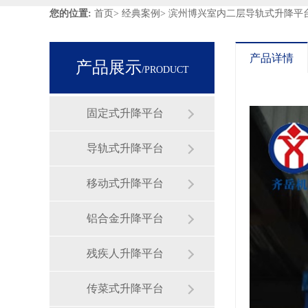
您的位置:
首页
>
经典案例
>
滨州博兴室内二层导轨式升降平
产品详情
产品展示
/PRODUCT
固定式升降平台
导轨式升降平台
移动式升降平台
铝合金升降平台
残疾人升降平台
传菜式升降平台