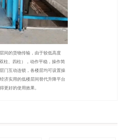
层间的货物传输，由于较低高度
（双柱、四柱），动作平稳，操作简
层门互动连锁，各楼层均可设置操
经济实用的低楼层间替代升降平台
得更好的使用效果。