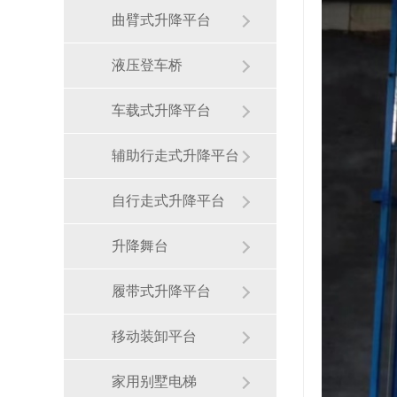
曲臂式升降平台
液压登车桥
车载式升降平台
辅助行走式升降平台
自行走式升降平台
升降舞台
履带式升降平台
移动装卸平台
家用别墅电梯